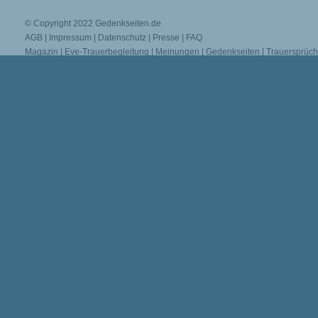
© Copyright 2022
Gedenkseiten.de
AGB
|
Impressum
|
Datenschutz
|
Presse
|
FAQ
Magazin
|
Eve-Trauerbegleitung
|
Meinungen
|
Gedenkseiten
|
Trauersprüc