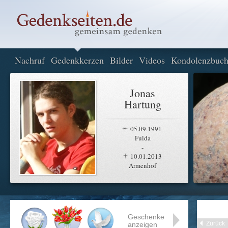
Nachruf
Gedenkkerzen
Bilder
Videos
Kondolenzbuc
Jonas
Hartung
05.09.1991
Fulda
-
10.01.2013
Armenhof
Geschenke
Zurück
anzeigen