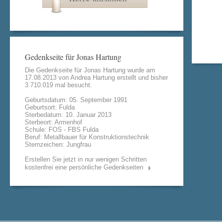
Gedenkseite für Jonas Hartung
Die Gedenkseite für Jonas Hartung wurde am
17.08.2013 von
Andrea Hartung
erstellt und bisher
3.710.019 mal besucht.
Geburtsdatum: 05. September 1991
Geburtsort: Fulda
Sterbedatum: 10. Januar 2013
Sterbeort: Armenhof
Schule: FOS - FBS Fulda
Beruf: Metallbauer für Konstruktionstechnik
Sternzeichen: Jungfrau
Erstellen Sie jetzt in nur wenigen Schritten
kostenfrei eine persönliche Gedenkseiten