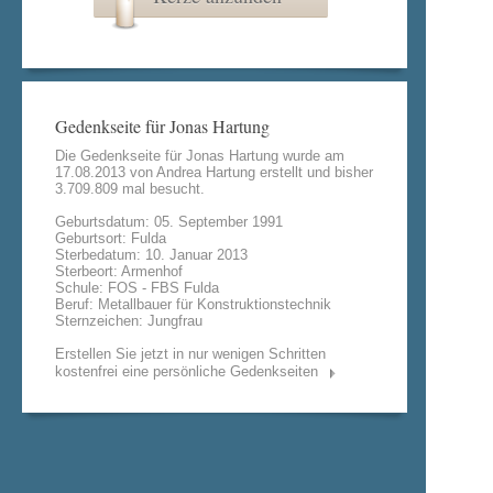
Gedenkseite für Jonas Hartung
Die Gedenkseite für Jonas Hartung wurde am
17.08.2013 von
Andrea Hartung
erstellt und bisher
3.709.809 mal besucht.
Geburtsdatum: 05. September 1991
Geburtsort: Fulda
Sterbedatum: 10. Januar 2013
Sterbeort: Armenhof
Schule: FOS - FBS Fulda
Beruf: Metallbauer für Konstruktionstechnik
Sternzeichen: Jungfrau
Erstellen Sie jetzt in nur wenigen Schritten
kostenfrei eine persönliche Gedenkseiten