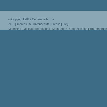
© Copyright 2022
Gedenkseiten.de
AGB
|
Impressum
|
Datenschutz
|
Presse
|
FAQ
Magazin
|
Eve-Trauerbegleitung
|
Meinungen
|
Gedenkseiten
|
Trauersprüc