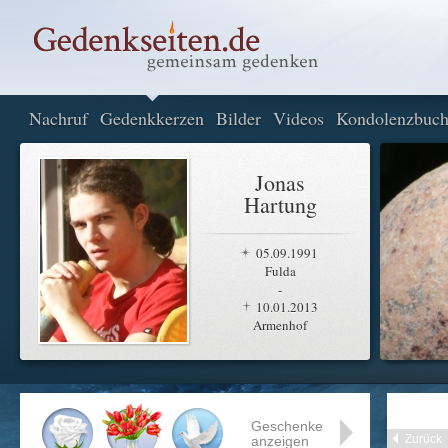
Nachruf
Gedenkkerzen
Bilder
Videos
Kondolenzbuc
Jonas
Hartung
05.09.1991
Fulda
-
10.01.2013
Armenhof
Geschenke
Zurück
anzeigen