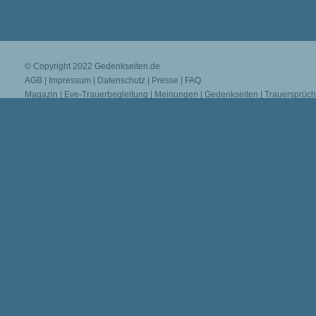
© Copyright 2022
Gedenkseiten.de
AGB
|
Impressum
|
Datenschutz
|
Presse
|
FAQ
Magazin
|
Eve-Trauerbegleitung
|
Meinungen
|
Gedenkseiten
|
Trauersprüc