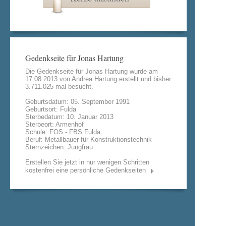
Gedenkseite für Jonas Hartung
Die Gedenkseite für Jonas Hartung wurde am
17.08.2013 von
Andrea Hartung
erstellt und bisher
3.711.025 mal besucht.
Geburtsdatum: 05. September 1991
Geburtsort: Fulda
Sterbedatum: 10. Januar 2013
Sterbeort: Armenhof
Schule: FOS - FBS Fulda
Beruf: Metallbauer für Konstruktionstechnik
Sternzeichen: Jungfrau
Erstellen Sie jetzt in nur wenigen Schritten
kostenfrei eine persönliche Gedenkseiten