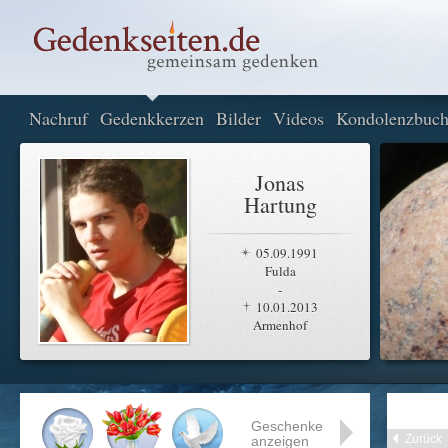
Nachruf
Gedenkkerzen
Bilder
Videos
Kondolenzbuc
Jonas
Hartung
05.09.1991
Fulda
-
10.01.2013
Armenhof
Geschenke
Zurück
anzeigen