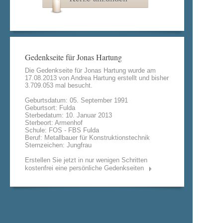
Gedenkseite für Jonas Hartung
Die Gedenkseite für Jonas Hartung wurde am
17.08.2013 von
Andrea Hartung
erstellt und bisher
3.709.053 mal besucht.
Geburtsdatum: 05. September 1991
Geburtsort: Fulda
Sterbedatum: 10. Januar 2013
Sterbeort: Armenhof
Schule: FOS - FBS Fulda
Beruf: Metallbauer für Konstruktionstechnik
Sternzeichen: Jungfrau
Erstellen Sie jetzt in nur wenigen Schritten
kostenfrei eine persönliche Gedenkseiten