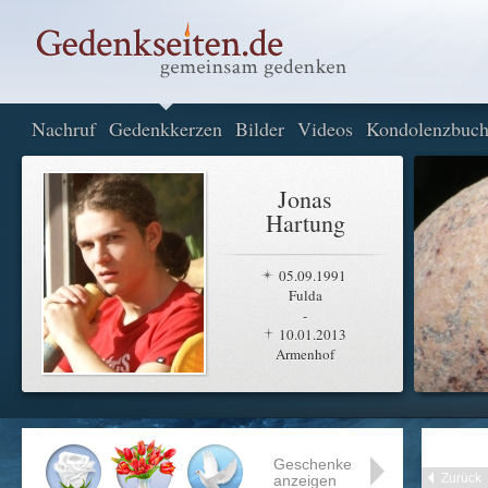
Nachruf
Gedenkkerzen
Bilder
Videos
Kondolenzbuc
Jonas
Hartung
05.09.1991
Fulda
-
10.01.2013
Armenhof
Geschenke
Zurück
anzeigen