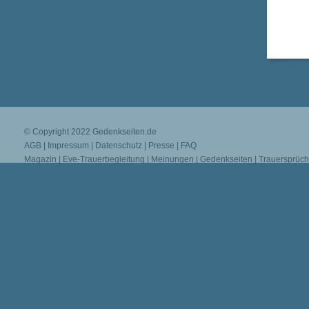
© Copyright 2022
Gedenkseiten.de
AGB
|
Impressum
|
Datenschutz
|
Presse
|
FAQ
Magazin
|
Eve-Trauerbegleitung
|
Meinungen
|
Gedenkseiten
|
Trauersprüc