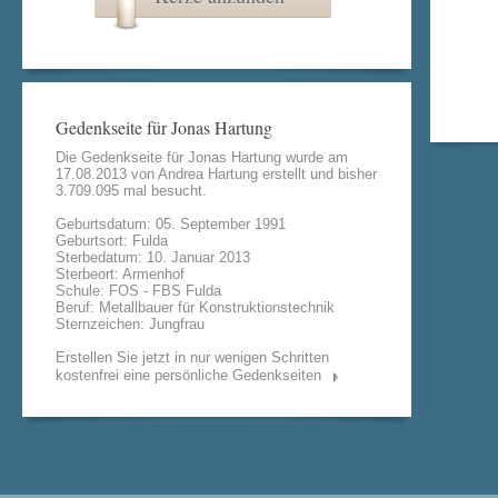
Gedenkseite für Jonas Hartung
Die Gedenkseite für Jonas Hartung wurde am
17.08.2013 von
Andrea Hartung
erstellt und bisher
3.709.095 mal besucht.
Geburtsdatum: 05. September 1991
Geburtsort: Fulda
Sterbedatum: 10. Januar 2013
Sterbeort: Armenhof
Schule: FOS - FBS Fulda
Beruf: Metallbauer für Konstruktionstechnik
Sternzeichen: Jungfrau
Erstellen Sie jetzt in nur wenigen Schritten
kostenfrei eine persönliche Gedenkseiten