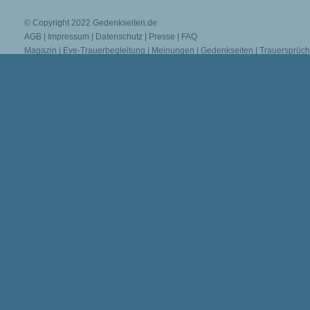
© Copyright 2022
Gedenkseiten.de
AGB
|
Impressum
|
Datenschutz
|
Presse
|
FAQ
Magazin
|
Eve-Trauerbegleitung
|
Meinungen
|
Gedenkseiten
|
Trauersprüc