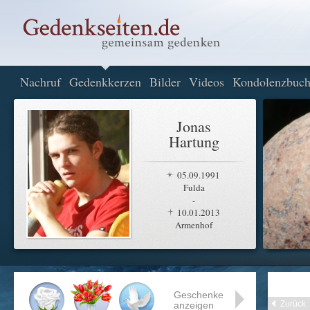
Nachruf
Gedenkkerzen
Bilder
Videos
Kondolenzbuc
Jonas
Hartung
05.09.1991
Fulda
-
10.01.2013
Armenhof
Geschenke
Zurück
anzeigen