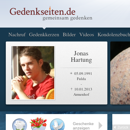
Nachruf
Gedenkkerzen
Bilder
Videos
Kondolenzbuc
Jonas
Hartung
05.09.1991
Fulda
-
10.01.2013
Armenhof
Geschenke
Zurück
anzeigen