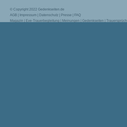
© Copyright 2022
Gedenkseiten.de
AGB
|
Impressum
|
Datenschutz
|
Presse
|
FAQ
Magazin
|
Eve-Trauerbegleitung
|
Meinungen
|
Gedenkseiten
|
Trauersprüc