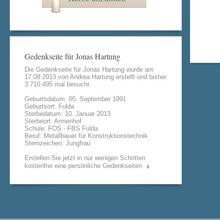
Gedenkseite für Jonas Hartung
Die Gedenkseite für Jonas Hartung wurde am
17.08.2013 von
Andrea Hartung
erstellt und bisher
3.710.495 mal besucht.
Geburtsdatum: 05. September 1991
Geburtsort: Fulda
Sterbedatum: 10. Januar 2013
Sterbeort: Armenhof
Schule: FOS - FBS Fulda
Beruf: Metallbauer für Konstruktionstechnik
Sternzeichen: Jungfrau
Erstellen Sie jetzt in nur wenigen Schritten
kostenfrei eine persönliche Gedenkseiten