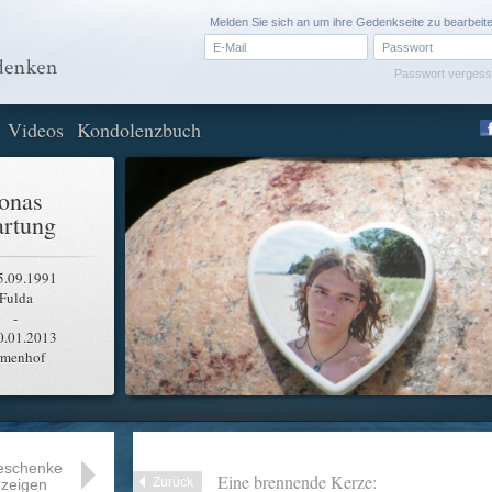
Melden Sie sich an um ihre Gedenkseite zu bearbeit
Passwort verges
Videos
Kondolenzbuch
onas
rtung
5.09.1991
Fulda
-
0.01.2013
rmenhof
eschenke
Eine brennende Kerze:
Zurück
zeigen