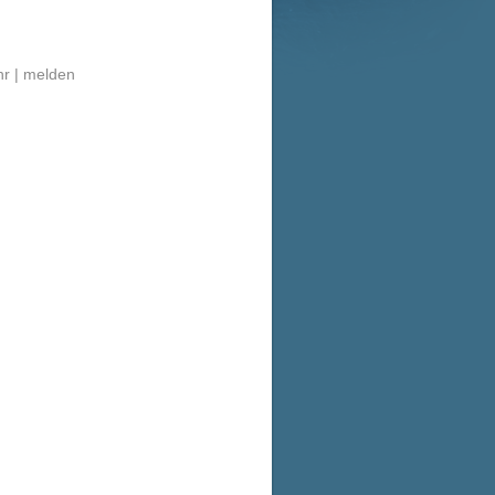
r |
melden