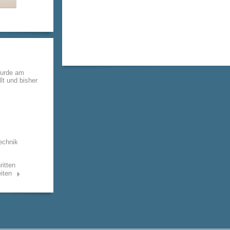
wurde am
lt und bisher
echnik
ritten
iten