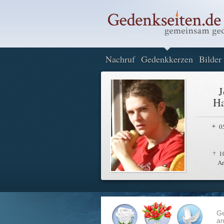
Nachruf
Gedenkkerzen
Bilder
J
Ha
0
1
A
G
an