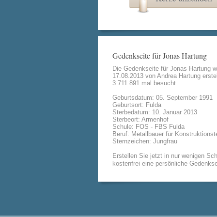
Gedenkseite für Jonas Hartung
Die Gedenkseite für Jonas Hartung 
17.08.2013 von
Andrea Hartung
erstel
3.711.891 mal besucht.
Geburtsdatum: 05. September 1991
Geburtsort: Fulda
Sterbedatum: 10. Januar 2013
Sterbeort: Armenhof
Schule: FOS - FBS Fulda
Beruf: Metallbauer für Konstruktionst
Sternzeichen: Jungfrau
Erstellen Sie jetzt in nur wenigen Sch
kostenfrei eine persönliche Gedenkse