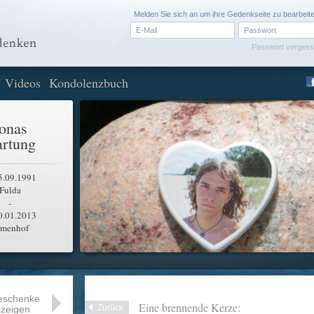
Melden Sie sich an um ihre Gedenkseite zu bearbeit
Passwort verges
Videos
Kondolenzbuch
onas
rtung
5.09.1991
Fulda
-
0.01.2013
rmenhof
eschenke
Eine brennende Kerze:
Zurück
zeigen