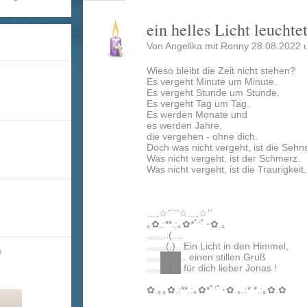
ein helles Licht leuchtet
Von Angelika mit Ronny 28.08.2022 
Wieso bleibt die Zeit nicht stehen?
Es vergeht Minute um Minute.
Es vergeht Stunde um Stunde.
Es vergeht Tag um Tag.
Es werden Monate und
es werden Jahre,
die vergehen - ohne dich.
Doch was nicht vergeht, ist die Sehn
Was nicht vergeht, ist der Schmerz.
Was nicht vergeht, ist die Traurigkeit..
…,☆’``’☆...,☆’`
｡✿.:**.:｡✿*ﾟ’ﾟ･✿.｡
........(....
.......(,).. Ein Licht in den Himmel,
n
.....███.. einen stillen Gruß
.....███.für dich lieber Jonas !
✿.｡｡✿.:**.:｡✿*ﾟ’ﾟ･✿.｡.:* *.:｡✿.✿