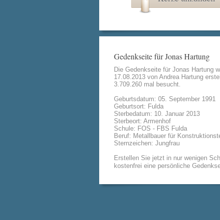
Gedenkseite für Jonas Hartung
Die Gedenkseite für Jonas Hartung 
17.08.2013 von
Andrea Hartung
erstel
3.709.260 mal besucht.
Geburtsdatum: 05. September 1991
Geburtsort: Fulda
Sterbedatum: 10. Januar 2013
Sterbeort: Armenhof
Schule: FOS - FBS Fulda
Beruf: Metallbauer für Konstruktionst
Sternzeichen: Jungfrau
Erstellen Sie jetzt in nur wenigen Sch
kostenfrei eine persönliche Gedenkse