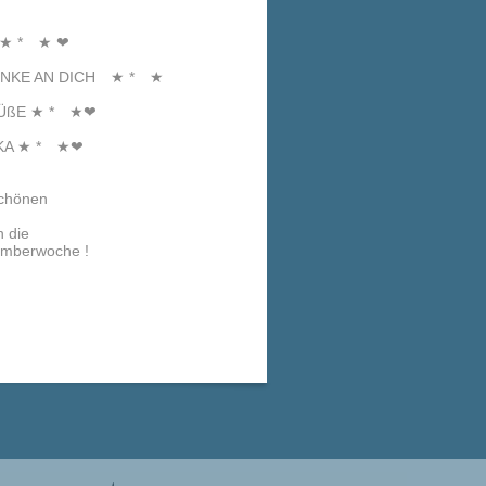
 ★ * ★ ❤
N DICH ★ * ★
ßE ★ * ★❤
 ★ * ★❤
schönen
n die
emberwoche !