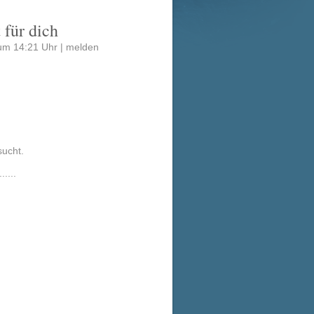
 für dich
um 14:21 Uhr |
melden
sucht.
.....