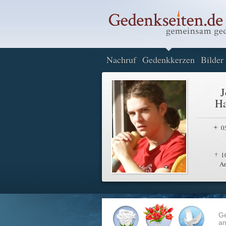
Nachruf
Gedenkkerzen
Bilder
J
Ha
0
1
A
G
an