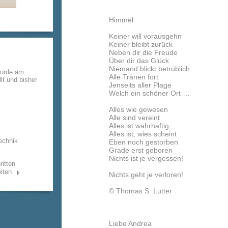
Himmel
Keiner will vorausgehn
Keiner bleibt zurück
Neben dir die Freude
Über dir das Glück
Niemand blickt betrüblich
wurde am
Alle Tränen fort
lt und bisher
Jenseits aller Plage
Welch ein schöner Ort …
Alles wie gewesen
Alle sind vereint
Alles ist wahrhaftig
Alles ist, wies scheint
echnik
Eben noch gestorben
Grade erst geboren
Nichts ist je vergessen!
ritten
iten
Nichts geht je verloren!
© Thomas S. Lutter
Liebe Andrea