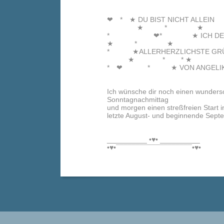
❤ * ★ DU BIST NICHT ALLEIN
★ * ★
* ❤* ★ ICH DENKE A
★ * ★
* ★ALLERHERZLICHSTE GRÜ
★ * * ★
* ❤ * ★ VON ANGELIKA
Ich wünsche dir noch einen wunder
Sonntagnachmittag
und morgen einen streßfreien Start i
letzte August- und beginnende Sept
__________ •♥• __________
•♥•¯¯¯¯¯¯¯¯¯¯¯¯¯¯¯¯¯¯¯•♥•