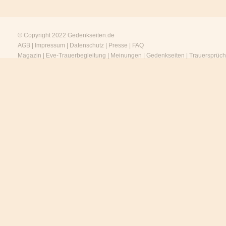
© Copyright 2022
Gedenkseiten.de
AGB
|
Impressum
|
Datenschutz
|
Presse
|
FAQ
Magazin
|
Eve-Trauerbegleitung
|
Meinungen
|
Gedenkseiten
|
Trauersprüc