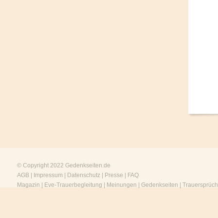
© Copyright 2022
Gedenkseiten.de
AGB
|
Impressum
|
Datenschutz
|
Presse
|
FAQ
Magazin
|
Eve-Trauerbegleitung
|
Meinungen
|
Gedenkseiten
|
Trauersprüc