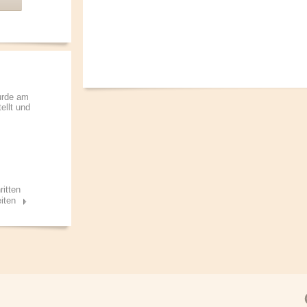
urde am
ellt und
ritten
iten