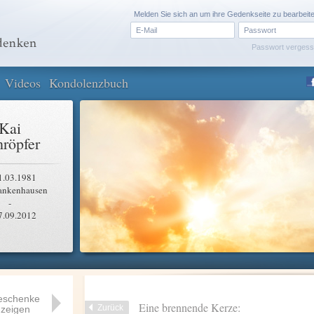
Melden Sie sich an um ihre Gedenkseite zu bearbeit
Passwort verges
Videos
Kondolenzbuch
Kai
röpfer
1.03.1981
ankenhausen
-
7.09.2012
eschenke
Eine brennende Kerze:
Zurück
zeigen