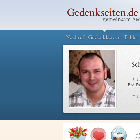
Nachruf
Gedenkkerzen
Bilder
Sch
1
Bad Fr
1
G
an