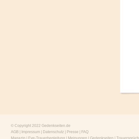
© Copyright 2022
Gedenkseiten.de
AGB
|
Impressum
|
Datenschutz
|
Presse
|
FAQ
Magazin
|
Eve-Trauerbegleitung
|
Meinungen
|
Gedenkseiten
|
Trauersprüc