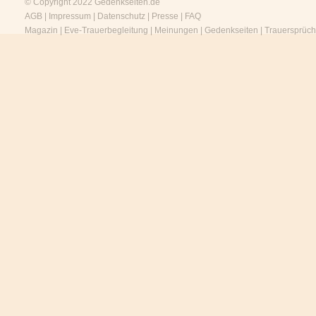
© Copyright 2022
Gedenkseiten.de
AGB
|
Impressum
|
Datenschutz
|
Presse
|
FAQ
Magazin
|
Eve-Trauerbegleitung
|
Meinungen
|
Gedenkseiten
|
Trauersprüc