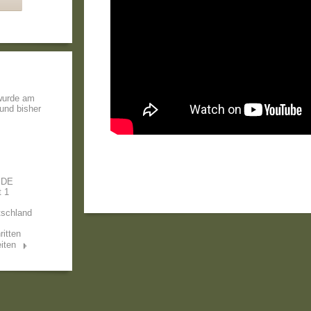
 wurde am
 und bisher
 DE
t 1
tschland
ritten
iten