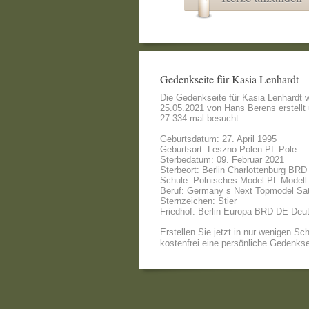
Gedenkseite für Kasia Lenhardt
Die Gedenkseite für Kasia Lenhardt
25.05.2021 von
Hans Berens
erstellt
27.334 mal besucht.
Geburtsdatum: 27. April 1995
Geburtsort: Leszno Polen PL Pole
Sterbedatum: 09. Februar 2021
Sterbeort: Berlin Charlottenburg BRD
Schule: Polnisches Model PL Modell
Beruf: Germany s Next Topmodel Sa
Sternzeichen: Stier
Friedhof: Berlin Europa BRD DE Deu
Erstellen Sie jetzt in nur wenigen Sch
kostenfrei eine persönliche Gedenkse