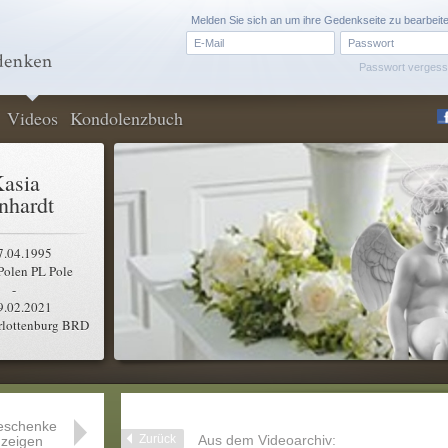
Melden Sie sich an um ihre Gedenkseite zu bearbeit
Passwort verges
Videos
Kondolenzbuch
asia
nhardt
7.04.1995
Polen PL Pole
-
9.02.2021
rlottenburg BRD
eschenke
Zurück
Aus dem Videoarchiv:
zeigen