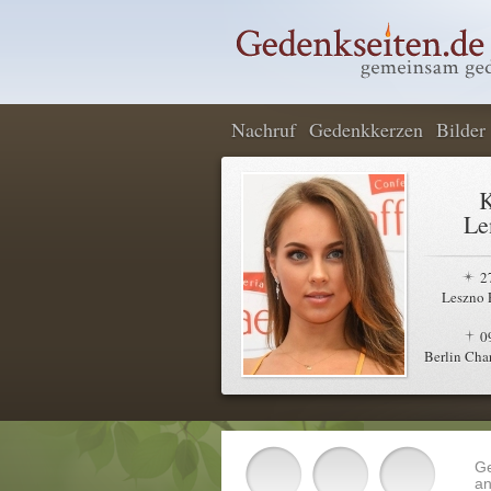
Nachruf
Gedenkkerzen
Bilder
K
Le
2
Leszno 
0
Berlin Cha
G
an