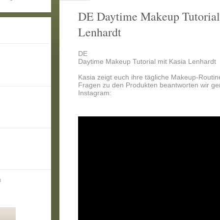
DE Daytime Makeup Tutorial
Lenhardt
DE
Daytime Makeup Tutorial mit Kasia Lenhardt
Kasia zeigt euch ihre tägliche Makeup-Routine
Fragen zu den Produkten beantworten wir g
Instagram:
n