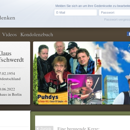
Melden Sie sich an um ihre Gedenkseite zu bearbeit
Passwort verges
Videos
Kondolenzbuch
laus
fschwerdt
7.02.1954
tdeutschland
-
0.06.2022
aus in Berlin
Eine brennende Kerze:
Zurück