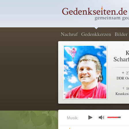
Nachruf
Gedenkkerzen
Bilder
K
Schar
2
DDR Os
1
Krankenh
Musik: