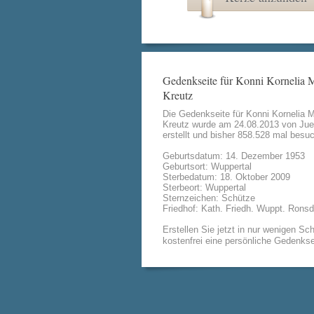
Gedenkseite für Konni Kornelia 
Kreutz
Die Gedenkseite für Konni Kornelia 
Kreutz wurde am 24.08.2013 von
Jue
erstellt und bisher 858.528 mal besuc
Geburtsdatum: 14. Dezember 1953
Geburtsort: Wuppertal
Sterbedatum: 18. Oktober 2009
Sterbeort: Wuppertal
Sternzeichen: Schütze
Friedhof: Kath. Friedh. Wuppt. Ronsd
Erstellen Sie jetzt in nur wenigen Sch
kostenfrei eine persönliche Gedenkse