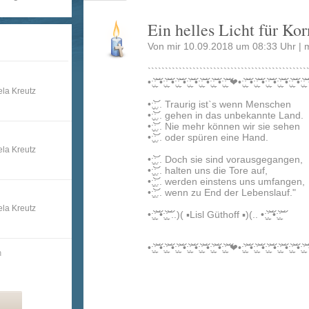
Ein helles Licht für Kor
Von mir 10.09.2018 um 08:33 Uhr |
``````````````````````````````````````````````
•:̼̼͝͝:̼̼͝͝ •:̼̼͝͝:̼̼͝͝ •:̼̼͝͝:̼̼͝͝ •:̼̼͝͝:̼̼͝͝ •:̼̼͝͝:̼̼͝͝ •:̼̼͝͝:̼̼͝͝ •:̼̼͝͝:̼̼͝͝ ❤•:̼̼͝͝:̼̼͝͝ •:̼̼͝͝:̼̼͝͝ •:̼̼͝͝:̼̼͝͝ •:̼̼͝͝:̼̼͝͝ •:̼̼͝͝:̼̼͝͝ •:̼̼͝͝:̼̼͝͝ •:
ela Kreutz
•:̼̼͝͝:̼.. Traurig ist`s wenn Menschen
•:̼̼͝͝:̼.. gehen in das unbekannte Land.
•:̼̼͝͝:̼.. Nie mehr können wir sie sehen
•:̼̼͝͝:̼.. oder spüren eine Hand.
ela Kreutz
•:̼̼͝͝:̼.. Doch sie sind vorausgegangen,
•:̼̼͝͝:̼.. halten uns die Tore auf,
•:̼̼͝͝:̼.. werden einstens uns umfangen,
•:̼̼͝͝:̼.. wenn zu End der Lebenslauf."
ela Kreutz
•:̼̼͝͝:̼̼͝͝ •:̼̼͝͝:̼̼͝͝ ..)( ▪Lisl Güthoff ▪)(.. •:̼̼͝͝:̼̼͝͝ •:̼̼͝͝:̼̼͝͝
•:̼̼͝͝:̼̼͝͝ •:̼̼͝͝:̼̼͝͝ •:̼̼͝͝:̼̼͝͝ •:̼̼͝͝:̼̼͝͝ •:̼̼͝͝:̼̼͝͝ •:̼̼͝͝:̼̼͝͝ •:̼̼͝͝:̼̼͝͝ ❤•:̼̼͝͝:̼̼͝͝ •:̼̼͝͝:̼̼͝͝ •:̼̼͝͝:̼̼͝͝ •:̼̼͝͝:̼̼͝͝ •:̼̼͝͝:̼̼͝͝ •:̼̼͝͝:̼̼͝͝ •:
n