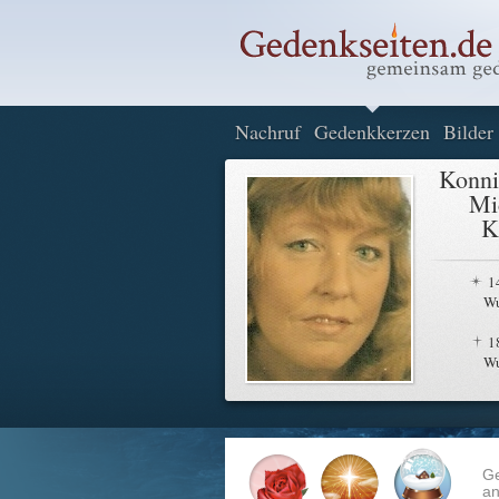
Nachruf
Gedenkkerzen
Bilder
Konni
Mi
K
1
Wu
1
Wu
G
an