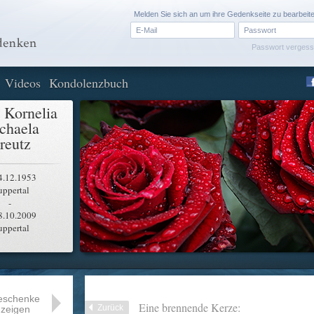
Melden Sie sich an um ihre Gedenkseite zu bearbeit
Passwort verges
Videos
Kondolenzbuch
 Kornelia
chaela
reutz
4.12.1953
ppertal
-
8.10.2009
ppertal
eschenke
Eine brennende Kerze:
Zurück
zeigen