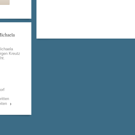
Michaela
Michaela
rgen Kreutz
ht.
orf
ritten
iten