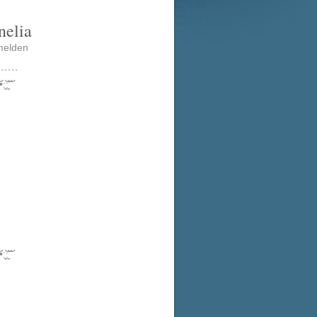
nelia
melden
``````
̼̼͝͝:̼̼͝͝
̼̼͝͝:̼̼͝͝