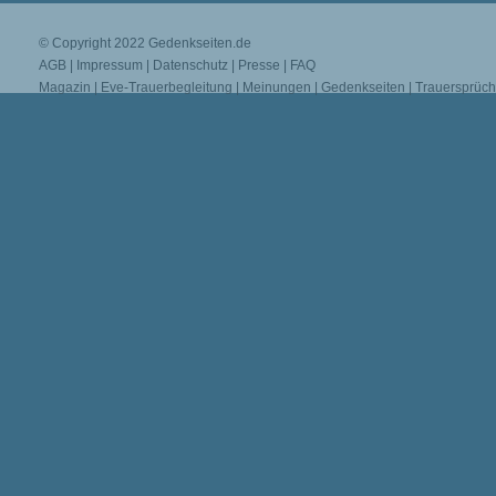
© Copyright 2022
Gedenkseiten.de
AGB
|
Impressum
|
Datenschutz
|
Presse
|
FAQ
Magazin
|
Eve-Trauerbegleitung
|
Meinungen
|
Gedenkseiten
|
Trauersprüc