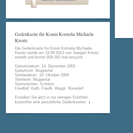
Gedenkseite für Konni Kornelia Michaela
Kreutz
Die Gedenkseite für Konni Kornelia Michaela
Kreutz wurde am 24.08.2013 von
Juergen Kreutz
erstellt und bisher 858.383 mal besucht.
Geburtsdatum: 14. Dezember 1953
Geburtsort: Wuppertal
Sterbedatum: 18. Oktober 2009
Sterbeort: Wuppertal
Sternzeichen: Schütze
Friedhof: Kath. Friedh. Wuppt. Ronsdorf
Erstellen Sie jetzt in nur wenigen Schritten
kostenfrei eine persönliche Gedenkseiten