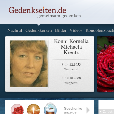
Nachruf
Gedenkkerzen
Bilder
Videos
Kondolenzbuc
Konni Kornelia
Michaela
Kreutz
14.12.1953
Wuppertal
-
18.10.2009
Wuppertal
Geschenke
Zurück
anzeigen