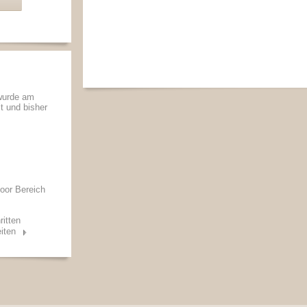
 wurde am
lt und bisher
oor Bereich
ritten
iten