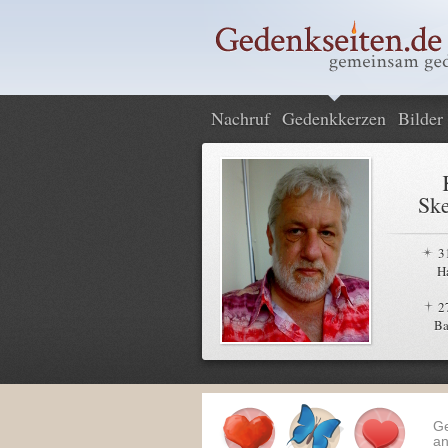
Nachruf
Gedenkkerzen
Bilder
Ske
3
H
2
Ba
G
an