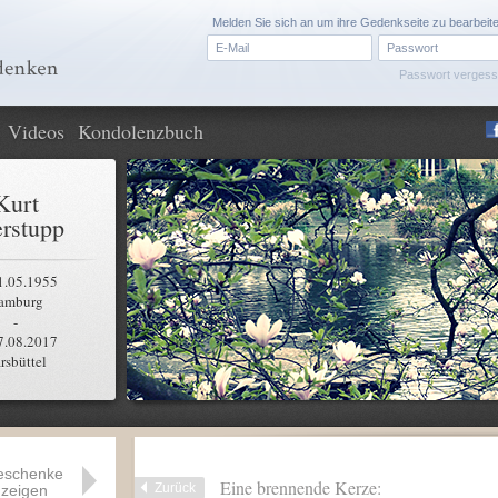
Melden Sie sich an um ihre Gedenkseite zu bearbeit
Passwort verges
Videos
Kondolenzbuch
Kurt
rstupp
1.05.1955
amburg
-
7.08.2017
rsbüttel
eschenke
Eine brennende Kerze:
Zurück
zeigen