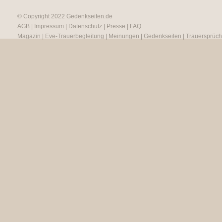
© Copyright 2022
Gedenkseiten.de
AGB
|
Impressum
|
Datenschutz
|
Presse
|
FAQ
Magazin
|
Eve-Trauerbegleitung
|
Meinungen
|
Gedenkseiten
|
Trauersprüc