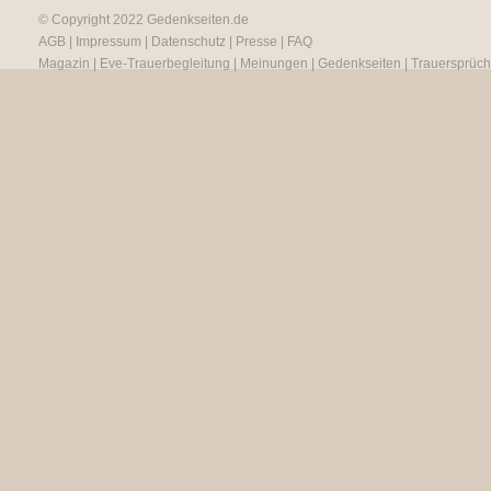
© Copyright 2022
Gedenkseiten.de
AGB
|
Impressum
|
Datenschutz
|
Presse
|
FAQ
Magazin
|
Eve-Trauerbegleitung
|
Meinungen
|
Gedenkseiten
|
Trauersprüc