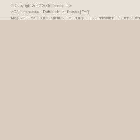
© Copyright 2022
Gedenkseiten.de
AGB
|
Impressum
|
Datenschutz
|
Presse
|
FAQ
Magazin
|
Eve-Trauerbegleitung
|
Meinungen
|
Gedenkseiten
|
Trauersprüc