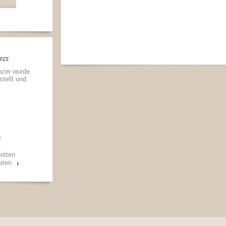
zer
nzer wurde
stellt und
f
ritten
iten