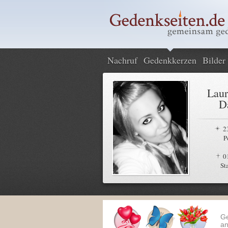
Nachruf
Gedenkkerzen
Bilder
Laur
D
2
P
0
St
G
an