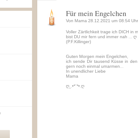
Für mein Engelchen
Von Mama 28.12.2021 um 08:54 Uhr
Voller Zärtlichkeit trage ich DICH i
bist DU mir fern und immer nah ... ღ
(P.F.Killinger)
Guten Morgen mein Engelchen,
ich sende Dir tausend Küsse in de
gern noch einmal umarmen...
In unendlicher Liebe
Mama
ღ¸.•*¨*•.ღ
n