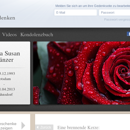
Melden Sie sich an um ihre Gedenkseite zu bearbeit
Passwort verges
Videos
Kondolenzbuch
a Susan
änzer
3.12.1993
otsdam
-
1.04.2013
ahnsdorf
eschenke
Eine brennende Kerze:
Zurück
zeigen