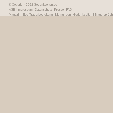
© Copyright 2022
Gedenkseiten.de
AGB
|
Impressum
|
Datenschutz
|
Presse
|
FAQ
Magazin
|
Eve-Trauerbegleitung
|
Meinungen
|
Gedenkseiten
|
Trauersprüc