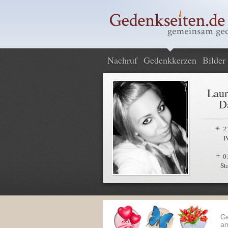
Nachruf
Gedenkkerzen
Bilder
Laur
D
2
P
0
St
G
an