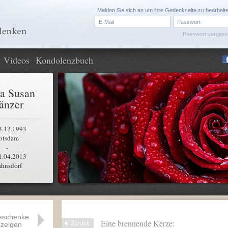
Melden Sie sich an um ihre Gedenkseite zu bearbeit
Passwort verges
Videos
Kondolenzbuch
a Susan
änzer
3.12.1993
otsdam
-
1.04.2013
ahnsdorf
eschenke
Eine brennende Kerze:
Zurück
zeigen