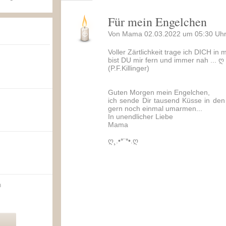
Für mein Engelchen
Von Mama 02.03.2022 um 05:30 Uhr
Voller Zärtlichkeit trage ich DICH i
bist DU mir fern und immer nah ... ღ
(P.F.Killinger)
Guten Morgen mein Engelchen,
ich sende Dir tausend Küsse in de
gern noch einmal umarmen...
In unendlicher Liebe
Mama
ღ¸.•*¨*•.ღ
n