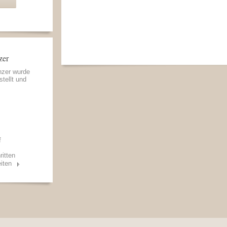
zer
nzer wurde
stellt und
f
ritten
iten