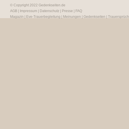
© Copyright 2022
Gedenkseiten.de
AGB
|
Impressum
|
Datenschutz
|
Presse
|
FAQ
Magazin
|
Eve-Trauerbegleitung
|
Meinungen
|
Gedenkseiten
|
Trauersprüc