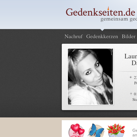
Nachruf
Gedenkkerzen
Bilder
Laur
D
2
P
0
St
G
an