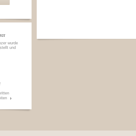
zer
nzer wurde
stellt und
f
ritten
iten