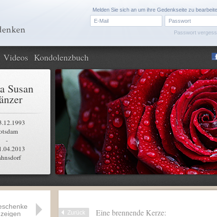
Melden Sie sich an um ihre Gedenkseite zu bearbeit
Passwort verges
Videos
Kondolenzbuch
a Susan
änzer
3.12.1993
otsdam
-
1.04.2013
ahnsdorf
eschenke
Eine brennende Kerze:
Zurück
zeigen