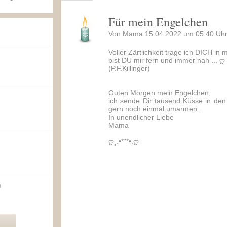
Für mein Engelchen
Von Mama 15.04.2022 um 05:40 Uhr
Voller Zärtlichkeit trage ich DICH i
bist DU mir fern und immer nah ... ღ
(P.F.Killinger)
Guten Morgen mein Engelchen,
ich sende Dir tausend Küsse in de
gern noch einmal umarmen...
In unendlicher Liebe
Mama
ღ¸.•*¨*•.ღ
n