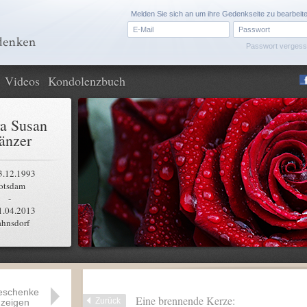
Melden Sie sich an um ihre Gedenkseite zu bearbeit
Passwort verges
Videos
Kondolenzbuch
a Susan
änzer
3.12.1993
otsdam
-
1.04.2013
ahnsdorf
eschenke
Eine brennende Kerze:
Zurück
zeigen