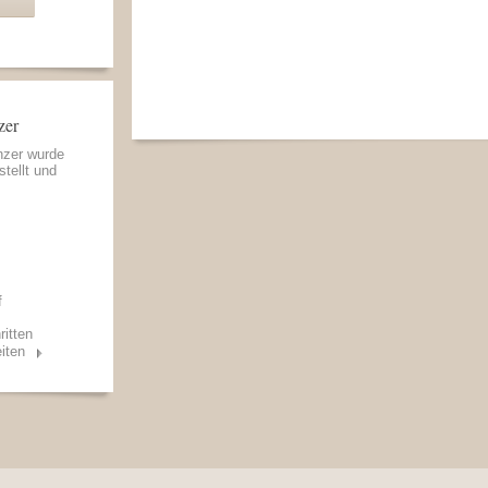
zer
nzer wurde
stellt und
f
ritten
iten