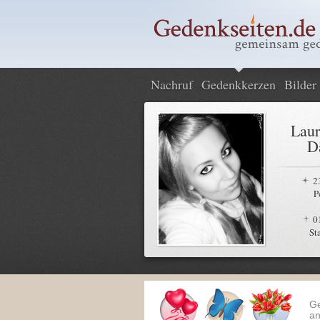
Nachruf
Gedenkkerzen
Bilder
Laur
D
2
P
0
St
G
an