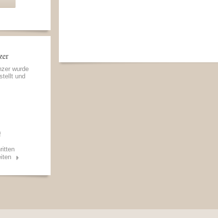
zer
nzer wurde
stellt und
f
ritten
iten