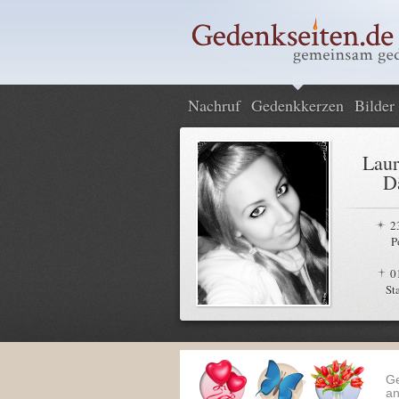
Nachruf
Gedenkkerzen
Bilder
Laur
D
2
P
0
St
G
an