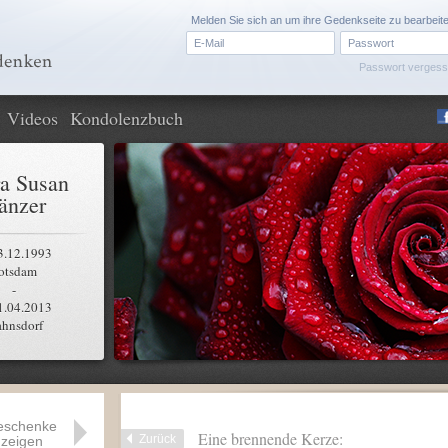
Melden Sie sich an um ihre Gedenkseite zu bearbeit
Passwort verges
Videos
Kondolenzbuch
a Susan
änzer
3.12.1993
otsdam
-
1.04.2013
ahnsdorf
eschenke
Eine brennende Kerze:
Zurück
zeigen