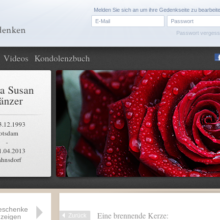
Melden Sie sich an um ihre Gedenkseite zu bearbeit
Passwort verges
Videos
Kondolenzbuch
a Susan
änzer
3.12.1993
otsdam
-
1.04.2013
ahnsdorf
eschenke
Eine brennende Kerze:
Zurück
zeigen