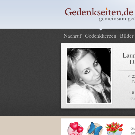
Nachruf
Gedenkkerzen
Bilder
Laur
D
2
P
0
St
G
an