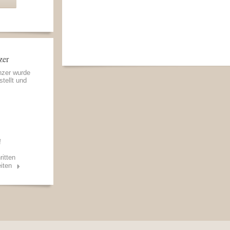
zer
nzer wurde
stellt und
f
ritten
iten