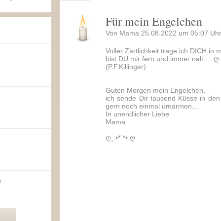
Für mein Engelchen
Von Mama 25.08.2022 um 05:07 Uhr
Voller Zärtlichkeit trage ich DICH i
bist DU mir fern und immer nah ... ღ
(P.F.Killinger)
Guten Morgen mein Engelchen,
ich sende Dir tausend Küsse in de
gern noch einmal umarmen...
In unendlicher Liebe
Mama
ღ¸.•*¨*•.ღ
n