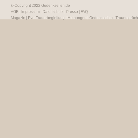
© Copyright 2022
Gedenkseiten.de
AGB
|
Impressum
|
Datenschutz
|
Presse
|
FAQ
Magazin
|
Eve-Trauerbegleitung
|
Meinungen
|
Gedenkseiten
|
Trauersprüc