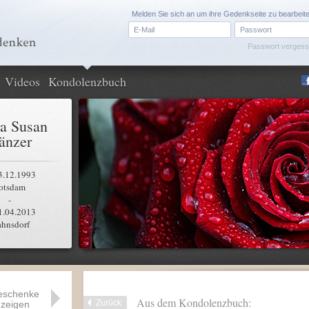
Melden Sie sich an um ihre Gedenkseite zu bearbeit
Passwort verges
Videos
Kondolenzbuch
a Susan
änzer
3.12.1993
otsdam
-
1.04.2013
ahnsdorf
eschenke
Aus dem Kondolenzbuch:
Zurück
zeigen