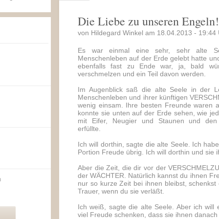
Die Liebe zu unseren Engeln!
von Hildegard Winkel am 18.04.2013 - 19:44 
Es war einmal eine sehr, sehr alte Se
Menschenleben auf der Erde gelebt hatte und
ebenfalls fast zu Ende war, ja, bald w
verschmelzen und ein Teil davon werden.
Im Augenblick saß die alte Seele in der L
Menschenleben und ihrer künftigen VERSCH
wenig einsam. Ihre besten Freunde waren a
konnte sie unten auf der Erde sehen, wie j
mit Eifer, Neugier und Staunen und den
erfüllte.
Ich will dorthin, sagte die alte Seele. Ich ha
Portion Freude übrig. Ich will dorthin und sie
Aber die Zeit, die dir vor der VERSCHMELZUN
der WÄCHTER. Natürlich kannst du ihnen Fr
n
nur so kurze Zeit bei ihnen bleibst, schenkst
Trauer, wenn du sie verläßt.
Ich weiß, sagte die alte Seele. Aber ich will 
viel Freude schenken, dass sie ihnen danach 