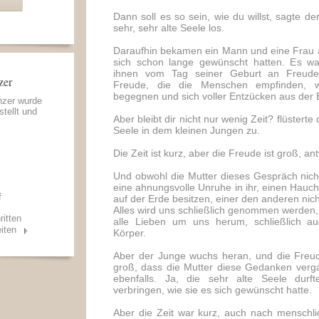
Dann soll es so sein, wie du willst, sagte 
sehr, sehr alte Seele los.
Daraufhin bekamen ein Mann und eine Frau au
sich schon lange gewünscht hatten. Es war
ihnen vom Tag seiner Geburt an Freude 
zer
Freude, die die Menschen empfinden, w
begegnen und sich voller Entzücken aus de
nzer wurde
stellt und
Aber bleibt dir nicht nur wenig Zeit? flüsterte
Seele in dem kleinen Jungen zu.
Die Zeit ist kurz, aber die Freude ist groß, an
Und obwohl die Mutter dieses Gespräch nicht
eine ahnungsvolle Unruhe in ihr, einen Hauch
f
auf der Erde besitzen, einer den anderen nich
Alles wird uns schließlich genommen werden, a
ritten
alle Lieben um uns herum, schließlich 
iten
Körper.
Aber der Junge wuchs heran, und die Freude
groß, dass die Mutter diese Gedanken verga
ebenfalls. Ja, die sehr alte Seele durft
verbringen, wie sie es sich gewünscht hatte.
Aber die Zeit war kurz, auch nach menschl