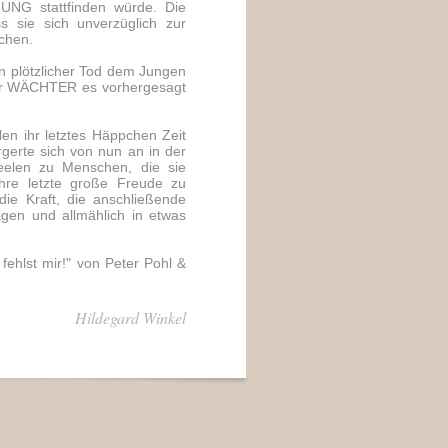
NG stattfinden würde. Die
ss sie sich unverzüglich zur
chen.
in plötzlicher Tod dem Jungen
 der WÄCHTER es vorhergesagt
en ihr letztes Häppchen Zeit
rgerte sich von nun an in der
eelen zu Menschen, die sie
hre letzte große Freude zu
ie Kraft, die anschließende
agen und allmählich in etwas
fehlst mir!" von Peter Pohl &
Hildegard Winkel