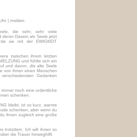
Uhr |
melden
ele, die sehr, sehr viele
 deren Dasein als Seele jetzt
ürde sie mit der EWIGKEIT
eere zwischen ihrem letzten
MELZUNG und fühlte sich ein
uf und davon, die alte Seele
ede von ihnen einen Menschen
 verschiedensten Gedanken
be immer noch eine ordentliche
 ihnen schenken.
G bleibt, ist so kurz, warnte
eude schenken, aber wenn du
 du ihnen zugleich eine große
es trotzdem, Ich will ihnen so
über die Trauer hinweghilft.