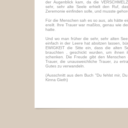
der Augenblick kam, da die VERSCHMELZU
sehr, sehr alte Seele erhielt den Ruf, da
Zeremonie einfinden solle, und musste gehor
Für die Menschen sah es so aus, als hätte e
ereilt. Ihre Trauer war maßlos, genau wie
hatte.
Und wo man früher die sehr, sehr alten Seel
einfach in der Leere hat absitzen lassen, bü
EWIGKEIT die Sitte ein, dass die alten S
brauchten , geschickt wurden, um ihnen i
schenken. Die Freude gibt den Menschen d
Trauer, die unausweichliche Trauer, zu ertr
Gutes zu verwandeln.
(Ausschnitt aus dem Buch "Du fehlst mir, Du 
Kinna Gieth)