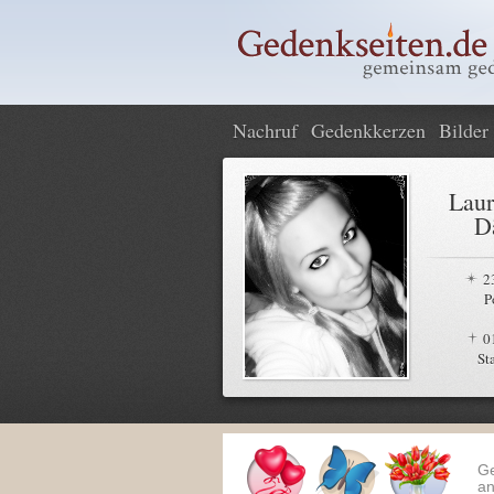
Nachruf
Gedenkkerzen
Bilder
Laur
D
2
P
0
St
G
an