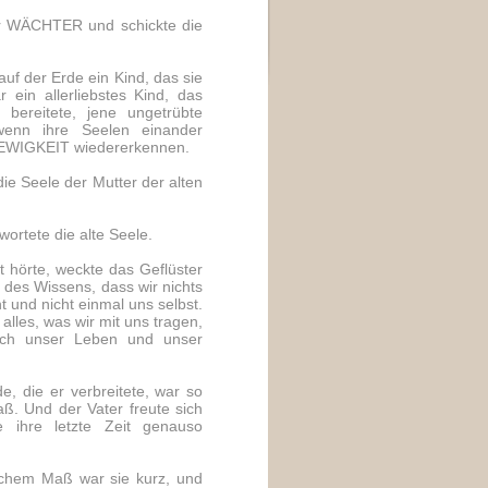
der WÄCHTER und schickte die
f der Erde ein Kind, das sie
 ein allerliebstes Kind, das
bereitete, jene ungetrübte
enn ihre Seelen einander
r EWIGKEIT wiedererkennen.
 die Seele der Mutter der alten
twortete die alte Seele.
 hörte, weckte das Geflüster
 des Wissens, dass wir nichts
t und nicht einmal uns selbst.
lles, was wir mit uns tragen,
auch unser Leben und unser
, die er verbreitete, war so
ß. Und der Vater freute sich
e ihre letzte Zeit genauso
ichem Maß war sie kurz, und