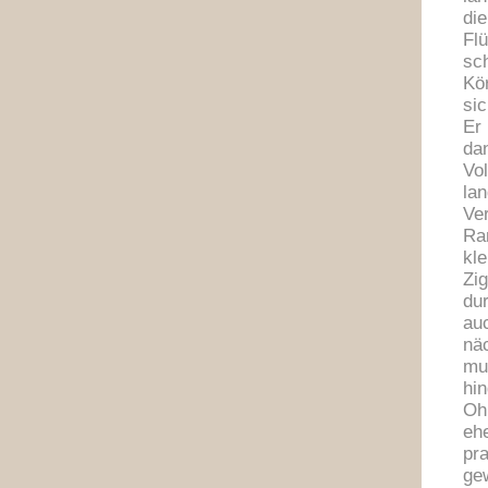
di
Fl
sc
Kö
si
Er
dan
Vo
lan
Ve
Ra
kle
Zig
du
au
nä
mu
hin
Ohn
ehe
pr
ge