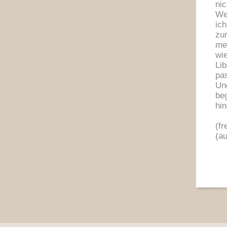
nic
We
ic
zu
me
wi
Li
pas
Und
be
hin
(fr
(a