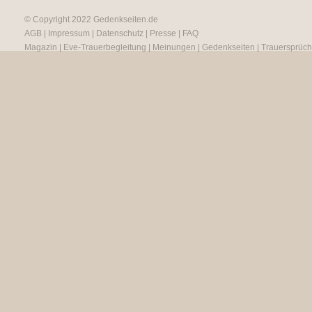
© Copyright 2022
Gedenkseiten.de
AGB
|
Impressum
|
Datenschutz
|
Presse
|
FAQ
Magazin
|
Eve-Trauerbegleitung
|
Meinungen
|
Gedenkseiten
|
Trauersprüc