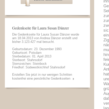
ih
Ges
Se
zu
zu
zw
Gedenkseite für Laura Susan Dänzer
sic
Die Gedenkseite für Laura Susan Dänzer wurde
ei
am 18.04.2013 von
Andrea Dänzer
erstellt und
Zi
bisher 3.123.427 mal besucht.
nä
Geburtsdatum: 23. Dezember 1993
mu
Geburtsort: Potsdam
hi
Sterbedatum: 01. April 2013
fei
Sterbeort: Stahnsdorf
Sternzeichen: Steinbock
Ku
Friedhof: Südwestkirchhof Stahnsdorf
Anf
ha
Erstellen Sie jetzt in nur wenigen Schritten
kostenfrei eine persönliche Gedenkseiten
un
Wa
gr
Au
da
ver
la