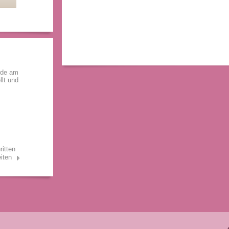
rde am
llt und
ritten
iten