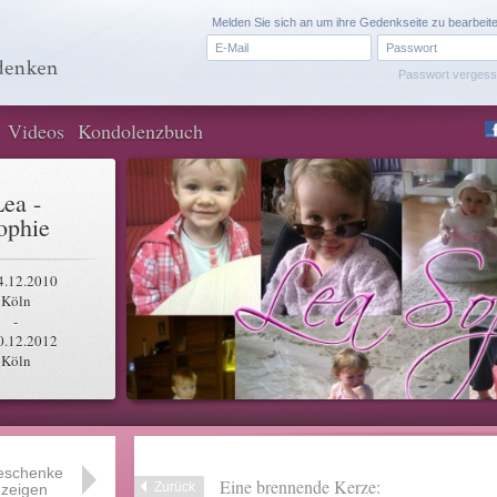
Melden Sie sich an um ihre Gedenkseite zu bearbeit
Passwort verges
Videos
Kondolenzbuch
Lea -
ophie
4.12.2010
Köln
-
0.12.2012
Köln
eschenke
Eine brennende Kerze:
Zurück
zeigen