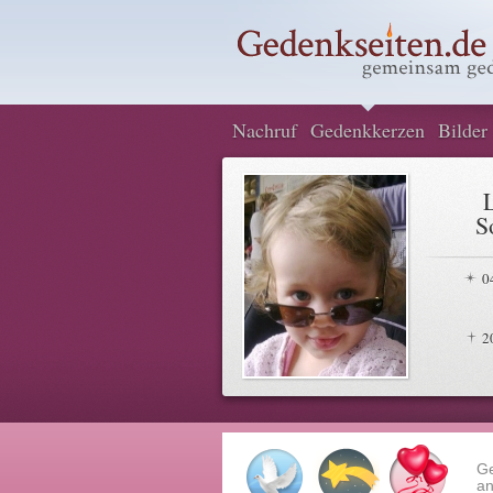
Nachruf
Gedenkkerzen
Bilder
S
0
2
G
an