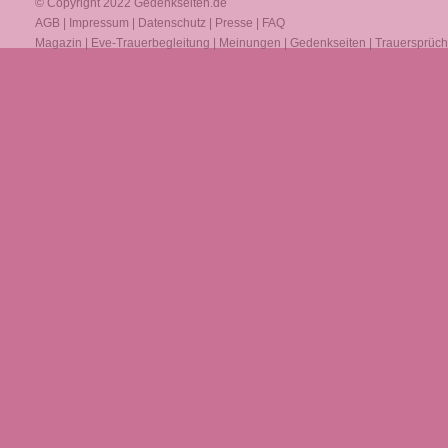
© Copyright 2022
Gedenkseiten.de
AGB
|
Impressum
|
Datenschutz
|
Presse
|
FAQ
Magazin
|
Eve-Trauerbegleitung
|
Meinungen
|
Gedenkseiten
|
Trauersprüc