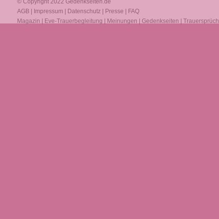
© Copyright 2022
Gedenkseiten.de
AGB
|
Impressum
|
Datenschutz
|
Presse
|
FAQ
Magazin
|
Eve-Trauerbegleitung
|
Meinungen
|
Gedenkseiten
|
Trauersprüc