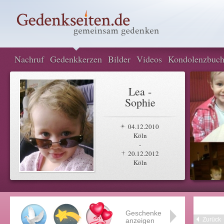
Nachruf
Gedenkkerzen
Bilder
Videos
Kondolenzbuc
Lea -
Sophie
04.12.2010
Köln
-
20.12.2012
Köln
Geschenke
Zurück
anzeigen