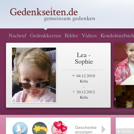
Nachruf
Gedenkkerzen
Bilder
Videos
Kondolenzbuc
Lea -
Sophie
04.12.2010
Köln
-
20.12.2012
Köln
Geschenke
Zurück
anzeigen