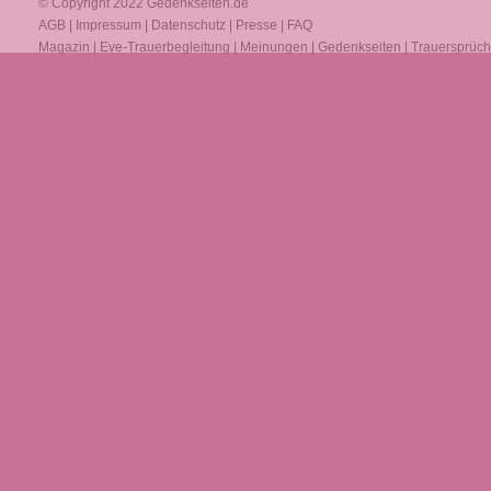
© Copyright 2022
Gedenkseiten.de
AGB
|
Impressum
|
Datenschutz
|
Presse
|
FAQ
Magazin
|
Eve-Trauerbegleitung
|
Meinungen
|
Gedenkseiten
|
Trauersprüc