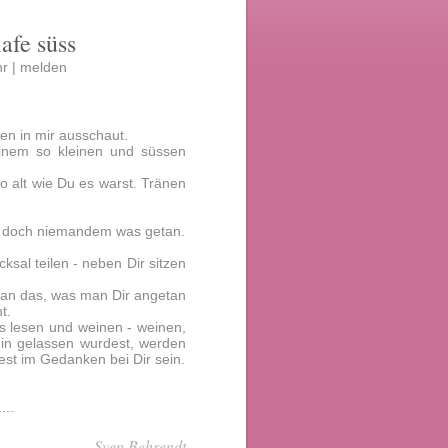
lafe süss
r |
melden
en in mir ausschaut.
einem so kleinen und süssen
so alt wie Du es warst. Tränen
st doch niemandem was getan.
ksal teilen - neben Dir sitzen
man das, was man Dir angetan
t.
s lesen und weinen - weinen,
lein gelassen wurdest, werden
dest im Gedanken bei Dir sein.
...
Sven Behrendt