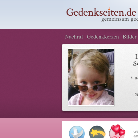
Nachruf
Gedenkkerzen
Bilder
S
0
2
G
an