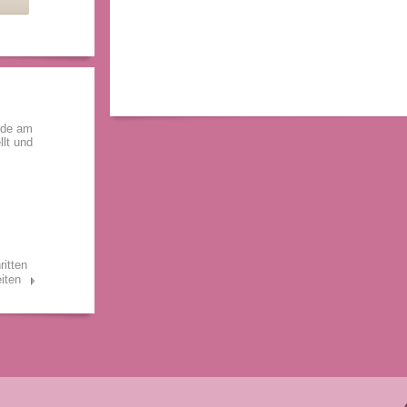
rde am
llt und
ritten
iten