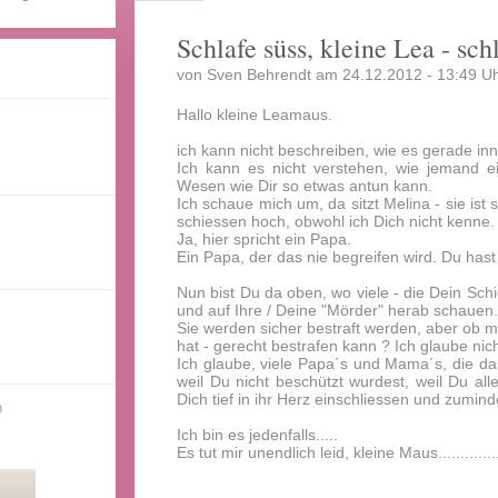
Schlafe süss, kleine Lea - sch
von Sven Behrendt am 24.12.2012 - 13:49 Uh
Hallo kleine Leamaus.
ich kann nicht beschreiben, wie es gerade inn
Ich kann es nicht verstehen, wie jemand 
Wesen wie Dir so etwas antun kann.
Ich schaue mich um, da sitzt Melina - sie ist 
schiessen hoch, obwohl ich Dich nicht kenne.
Ja, hier spricht ein Papa.
Ein Papa, der das nie begreifen wird. Du ha
Nun bist Du da oben, wo viele - die Dein Schic
und auf Ihre / Deine "Mörder" herab schauen.
Sie werden sicher bestraft werden, aber ob 
hat - gerecht bestrafen kann ? Ich glaube nich
Ich glaube, viele Papa´s und Mama´s, die da
weil Du nicht beschützt wurdest, weil Du al
Dich tief in ihr Herz einschliessen und zumin
n
Ich bin es jedenfalls.....
Es tut mir unendlich leid, kleine Maus..............