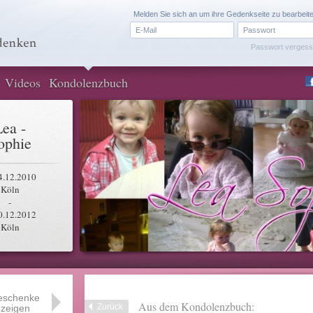
Melden Sie sich an um ihre Gedenkseite zu bearbeit
Passwort verges
Videos
Kondolenzbuch
Lea -
ophie
4.12.2010
Köln
-
0.12.2012
Köln
eschenke
Aus dem Kondolenzbuch:
Zurück
zeigen