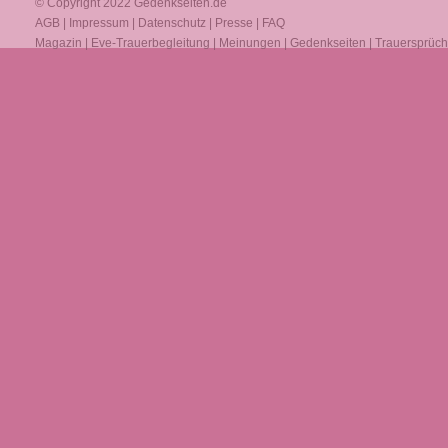
© Copyright 2022
Gedenkseiten.de
AGB
|
Impressum
|
Datenschutz
|
Presse
|
FAQ
Magazin
|
Eve-Trauerbegleitung
|
Meinungen
|
Gedenkseiten
|
Trauersprüc