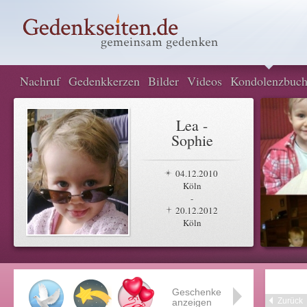
Nachruf
Gedenkkerzen
Bilder
Videos
Kondolenzbuc
Lea -
Sophie
04.12.2010
Köln
-
20.12.2012
Köln
Geschenke
Zurück
anzeigen