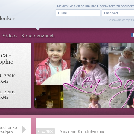
Melden Sie sich an um ihre Gedenkseite zu bearbeit
Passwort verges
Videos
Kondolenzbuch
Lea -
ophie
4.12.2010
Köln
-
0.12.2012
Köln
eschenke
Aus dem Kondolenzbuch:
Zurück
zeigen