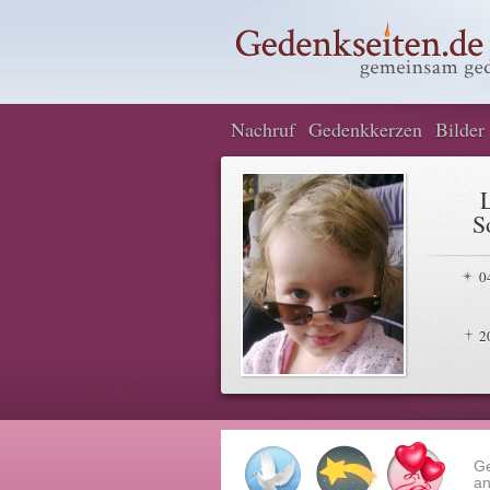
Nachruf
Gedenkkerzen
Bilder
S
0
2
G
an