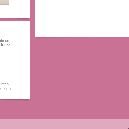
rde am
llt und
ritten
iten