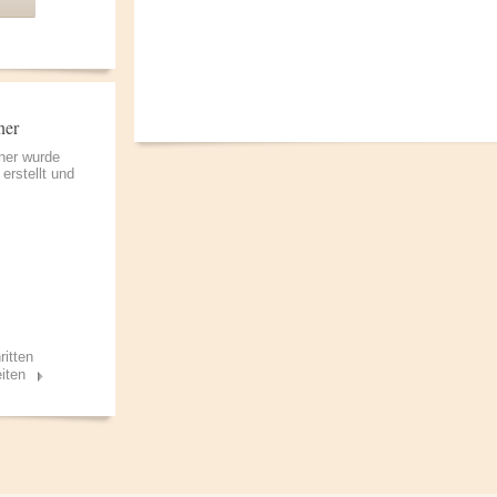
ner
ner wurde
erstellt und
ritten
iten