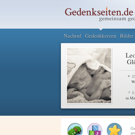
Nachruf
Gedenkkerzen
Bilder
Leo
Gl
1
W
1
in M
G
an