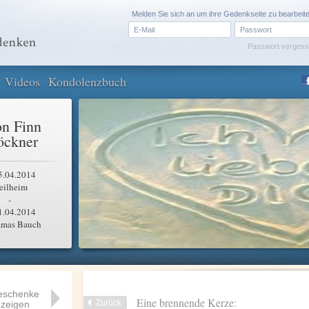
Melden Sie sich an um ihre Gedenkseite zu bearbeit
Passwort verges
Videos
Kondolenzbuch
n Finn
öckner
5.04.2014
eilheim
-
1.04.2014
amas Bauch
eschenke
Eine brennende Kerze:
Zurück
zeigen