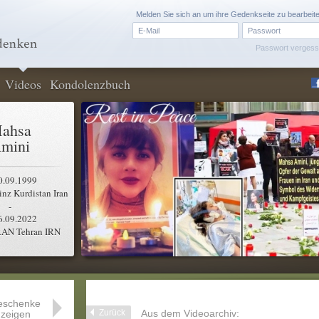
Melden Sie sich an um ihre Gedenkseite zu bearbeit
Passwort verges
Videos
Kondolenzbuch
ahsa
mini
0.09.1999
nz Kurdistan Iran
-
6.09.2022
RAN Tehran IRN
eschenke
Zurück
Aus dem Videoarchiv:
zeigen