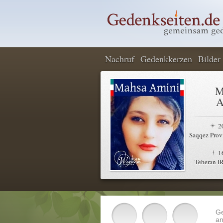
Nachruf
Gedenkkerzen
Bilder
M
A
2
Saqqez Provi
1
Teheran I
G
an