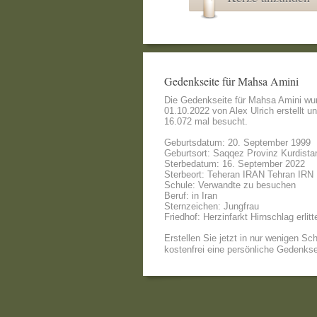
Gedenkseite für Mahsa Amini
Die Gedenkseite für Mahsa Amini wu
01.10.2022 von
Alex Ulrich
erstellt u
16.072 mal besucht.
Geburtsdatum: 20. September 1999
Geburtsort: Saqqez Provinz Kurdistan
Sterbedatum: 16. September 2022
Sterbeort: Teheran IRAN Tehran IRN
Schule: Verwandte zu besuchen
Beruf: in Iran
Sternzeichen: Jungfrau
Friedhof: Herzinfarkt Hirnschlag erlitt
Erstellen Sie jetzt in nur wenigen Sch
kostenfrei eine persönliche Gedenkse