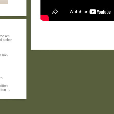
rde am
nd bisher
 Iran
en
ritten
iten