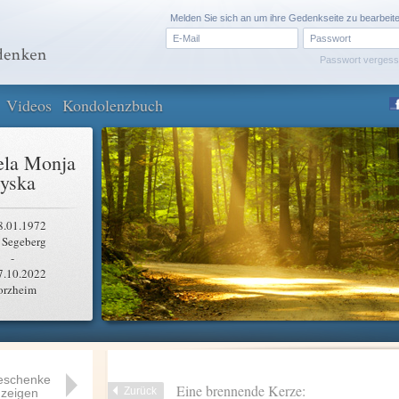
Melden Sie sich an um ihre Gedenkseite zu bearbeit
Passwort verges
Videos
Kondolenzbuch
la Monja
yska
8.01.1972
 Segeberg
-
7.10.2022
orzheim
eschenke
Eine brennende Kerze:
Zurück
zeigen