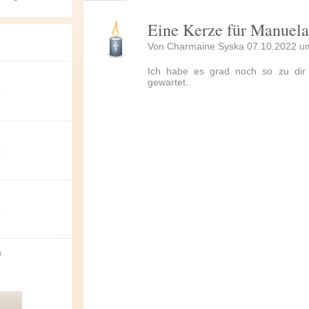
Eine Kerze für Manuel
Von
Charmaine Syska
07.10.2022 um
Ich habe es grad noch so zu dir 
gewartet..
a
a
a
n