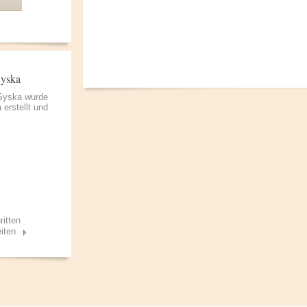
Syska
 Syska wurde
a
erstellt und
ritten
iten