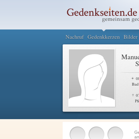
Nachruf
Gedenkkerzen
Bilder
Manue
S
0
Bad
0
Pf
G
an