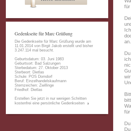
Was
für
De
und
Ich
Gedenkseite für Marc Grüßung
do
an.
Die Gedenkseite für Marc Grüßung wurde am
11.01.2014 von
Birgit Jakob
erstellt und bisher
3.247.114 mal besucht.
Du 
ic
Geburtsdatum: 03. Juni 1983
Geburtsort: Bad Salzungen
nic
Sterbedatum: 27. Oktober 2013
Gu
Sterbeort: Dietlas
wir
Schule: POS Dorndorf
Beruf: Einzelhandelskaufmann
Un
Sternzeichen: Zwillinge
Friedhof: Dietlas
Bit
Erstellen Sie jetzt in nur wenigen Schritten
bi
kostenfrei eine persönliche Gedenkseiten
Was
für
Du 
Du 