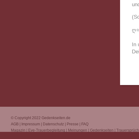
und
(S
ღ⭐
In 
De
© Copyright 2022
Gedenkseiten.de
AGB
|
Impressum
|
Datenschutz
|
Presse
|
FAQ
Magazin
|
Eve-Trauerbegleitung
|
Meinungen
|
Gedenkseiten
|
Trauersprüc