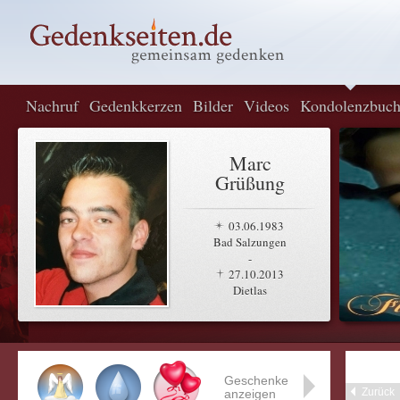
Nachruf
Gedenkkerzen
Bilder
Videos
Kondolenzbuc
Marc
Grüßung
03.06.1983
Bad Salzungen
-
27.10.2013
Dietlas
Geschenke
Zurück
anzeigen