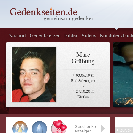
Nachruf
Gedenkkerzen
Bilder
Videos
Kondolenzbuc
Marc
Grüßung
03.06.1983
Bad Salzungen
-
27.10.2013
Dietlas
Geschenke
Zurück
anzeigen