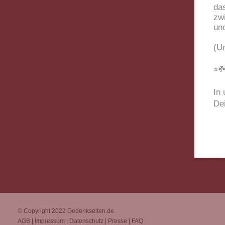
da
zw
un
(U
⭐︎
In 
De
© Copyright 2022
Gedenkseiten.de
AGB
|
Impressum
|
Datenschutz
|
Presse
|
FAQ