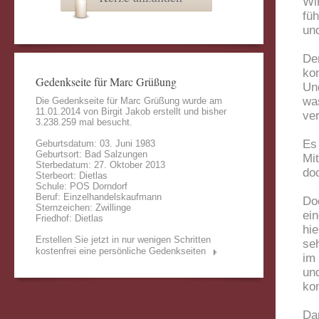
Wi
füh
un
De
ko
Gedenkseite für Marc Grüßung
Un
was
Die Gedenkseite für Marc Grüßung wurde am
11.01.2014 von
Birgit Jakob
erstellt und bisher
ver
3.238.259 mal besucht.
Es
Geburtsdatum: 03. Juni 1983
Geburtsort: Bad Salzungen
Mi
Sterbedatum: 27. Oktober 2013
doc
Sterbeort: Dietlas
Schule: POS Dorndorf
Beruf: Einzelhandelskaufmann
Do
Sternzeichen: Zwillinge
ei
Friedhof: Dietlas
hie
Erstellen Sie jetzt in nur wenigen Schritten
seh
kostenfrei eine persönliche Gedenkseiten
im
un
ko
Da