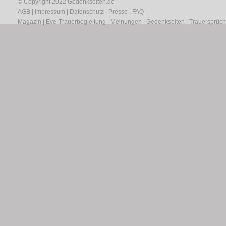
© Copyright 2022
Gedenkseiten.de
AGB
|
Impressum
|
Datenschutz
|
Presse
|
FAQ
Magazin
|
Eve-Trauerbegleitung
|
Meinungen
|
Gedenkseiten
|
Trauersprüc