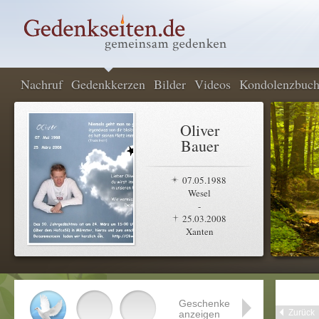
Nachruf
Gedenkkerzen
Bilder
Videos
Kondolenzbuc
Oliver
Bauer
07.05.1988
Wesel
-
25.03.2008
Xanten
Geschenke
Zurück
anzeigen