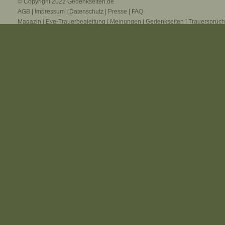
© Copyright 2022
Gedenkseiten.de
AGB
|
Impressum
|
Datenschutz
|
Presse
|
FAQ
Magazin
|
Eve-Trauerbegleitung
|
Meinungen
|
Gedenkseiten
|
Trauersprüc