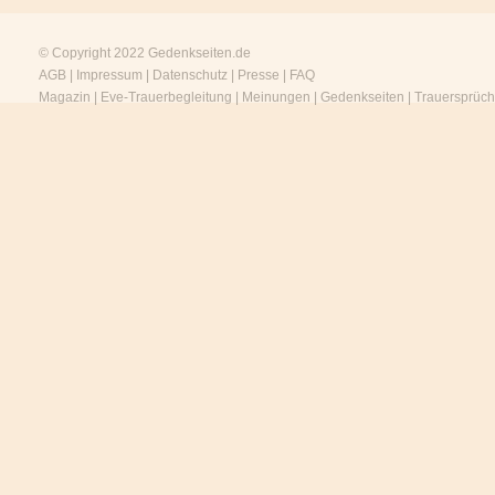
© Copyright 2022
Gedenkseiten.de
AGB
|
Impressum
|
Datenschutz
|
Presse
|
FAQ
Magazin
|
Eve-Trauerbegleitung
|
Meinungen
|
Gedenkseiten
|
Trauersprüc