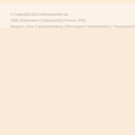
© Copyright 2022
Gedenkseiten.de
AGB
|
Impressum
|
Datenschutz
|
Presse
|
FAQ
Magazin
|
Eve-Trauerbegleitung
|
Meinungen
|
Gedenkseiten
|
Trauersprüc