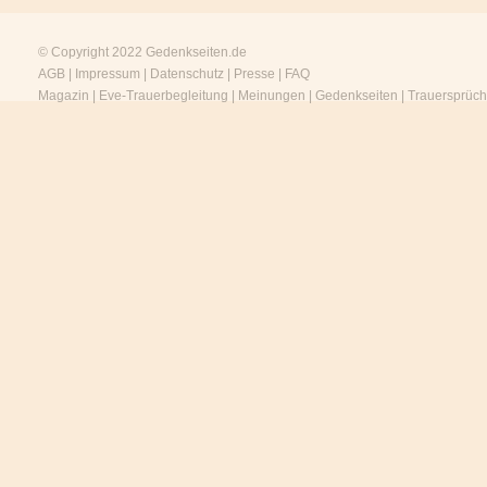
© Copyright 2022
Gedenkseiten.de
AGB
|
Impressum
|
Datenschutz
|
Presse
|
FAQ
Magazin
|
Eve-Trauerbegleitung
|
Meinungen
|
Gedenkseiten
|
Trauersprüc