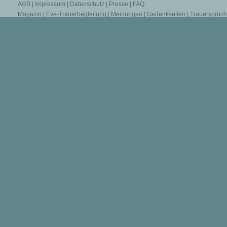
AGB
|
Impressum
|
Datenschutz
|
Presse
|
FAQ
Magazin
|
Eve-Trauerbegleitung
|
Meinungen
|
Gedenkseiten
|
Trauersprüc